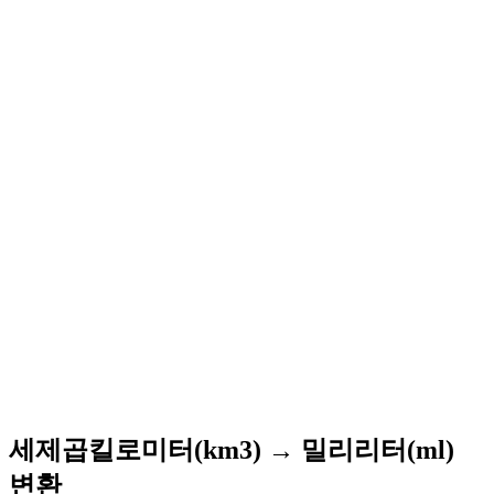
세제곱킬로미터(km3) → 밀리리터(ml)
변환