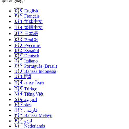
🌐 Language
🇬🇧 English
🇫🇷 Français
🇨🇳 简体中文
🇹🇼 繁體中文
🇯🇵 日本語
🇰🇷 한국어
🇷🇺 Русский
🇪🇸 Español
🇩🇪 Deutsch
🇮🇹 Italiano
🇧🇷 Português (Brasil)
🇮🇩 Bahasa Indonesia
🇮🇳 हिंदी
🇹🇭 ภาษาไทย
🇹🇷 Türkçe
🇻🇳 Tiếng Việt
🇸🇦 العربية
🇧🇩 বাংলা
🇮🇷 فارسی
🇲🇾 Bahasa Melayu
🇵🇰 اردو
🇳🇱 Nederlands