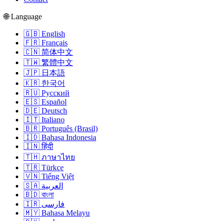
🌐 Language
🇬🇧 English
🇫🇷 Français
🇨🇳 简体中文
🇹🇼 繁體中文
🇯🇵 日本語
🇰🇷 한국어
🇷🇺 Русский
🇪🇸 Español
🇩🇪 Deutsch
🇮🇹 Italiano
🇧🇷 Português (Brasil)
🇮🇩 Bahasa Indonesia
🇮🇳 हिंदी
🇹🇭 ภาษาไทย
🇹🇷 Türkçe
🇻🇳 Tiếng Việt
🇸🇦 العربية
🇧🇩 বাংলা
🇮🇷 فارسی
🇲🇾 Bahasa Melayu