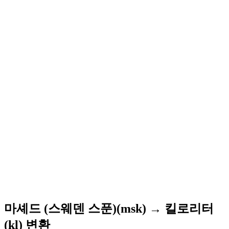
마셰드 (스웨덴 스푼)(msk) → 킬로리터
(kl) 변환