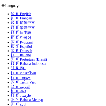
🌐 Language
🇬🇧 English
🇫🇷 Français
🇨🇳 简体中文
🇹🇼 繁體中文
🇯🇵 日本語
🇰🇷 한국어
🇷🇺 Русский
🇪🇸 Español
🇩🇪 Deutsch
🇮🇹 Italiano
🇧🇷 Português (Brasil)
🇮🇩 Bahasa Indonesia
🇮🇳 हिंदी
🇹🇭 ภาษาไทย
🇹🇷 Türkçe
🇻🇳 Tiếng Việt
🇸🇦 العربية
🇧🇩 বাংলা
🇮🇷 فارسی
🇲🇾 Bahasa Melayu
🇵🇰 اردو