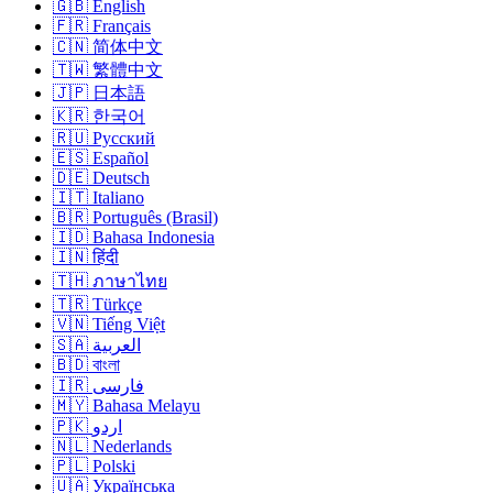
🇬🇧 English
🇫🇷 Français
🇨🇳 简体中文
🇹🇼 繁體中文
🇯🇵 日本語
🇰🇷 한국어
🇷🇺 Русский
🇪🇸 Español
🇩🇪 Deutsch
🇮🇹 Italiano
🇧🇷 Português (Brasil)
🇮🇩 Bahasa Indonesia
🇮🇳 हिंदी
🇹🇭 ภาษาไทย
🇹🇷 Türkçe
🇻🇳 Tiếng Việt
🇸🇦 العربية
🇧🇩 বাংলা
🇮🇷 فارسی
🇲🇾 Bahasa Melayu
🇵🇰 اردو
🇳🇱 Nederlands
🇵🇱 Polski
🇺🇦 Українська