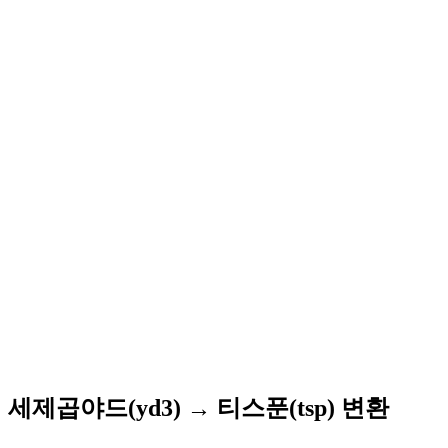
세제곱야드(yd3) → 티스푼(tsp) 변환