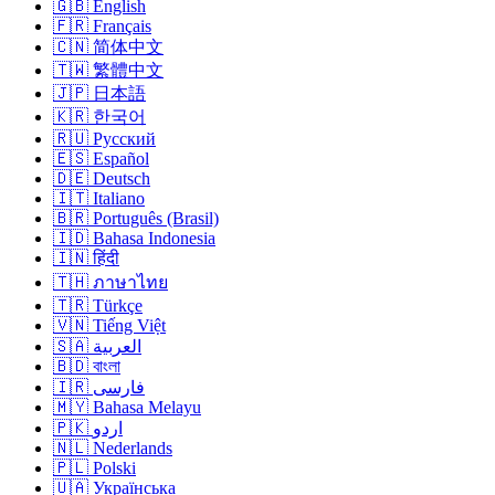
🇬🇧 English
🇫🇷 Français
🇨🇳 简体中文
🇹🇼 繁體中文
🇯🇵 日本語
🇰🇷 한국어
🇷🇺 Русский
🇪🇸 Español
🇩🇪 Deutsch
🇮🇹 Italiano
🇧🇷 Português (Brasil)
🇮🇩 Bahasa Indonesia
🇮🇳 हिंदी
🇹🇭 ภาษาไทย
🇹🇷 Türkçe
🇻🇳 Tiếng Việt
🇸🇦 العربية
🇧🇩 বাংলা
🇮🇷 فارسی
🇲🇾 Bahasa Melayu
🇵🇰 اردو
🇳🇱 Nederlands
🇵🇱 Polski
🇺🇦 Українська