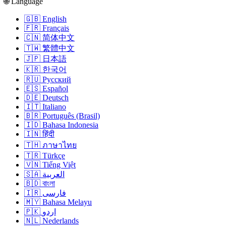
🌐 Language
🇬🇧 English
🇫🇷 Français
🇨🇳 简体中文
🇹🇼 繁體中文
🇯🇵 日本語
🇰🇷 한국어
🇷🇺 Русский
🇪🇸 Español
🇩🇪 Deutsch
🇮🇹 Italiano
🇧🇷 Português (Brasil)
🇮🇩 Bahasa Indonesia
🇮🇳 हिंदी
🇹🇭 ภาษาไทย
🇹🇷 Türkçe
🇻🇳 Tiếng Việt
🇸🇦 العربية
🇧🇩 বাংলা
🇮🇷 فارسی
🇲🇾 Bahasa Melayu
🇵🇰 اردو
🇳🇱 Nederlands