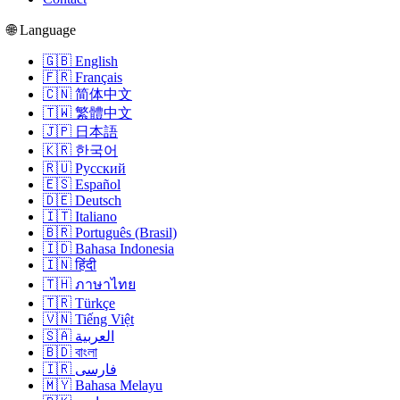
🌐 Language
🇬🇧 English
🇫🇷 Français
🇨🇳 简体中文
🇹🇼 繁體中文
🇯🇵 日本語
🇰🇷 한국어
🇷🇺 Русский
🇪🇸 Español
🇩🇪 Deutsch
🇮🇹 Italiano
🇧🇷 Português (Brasil)
🇮🇩 Bahasa Indonesia
🇮🇳 हिंदी
🇹🇭 ภาษาไทย
🇹🇷 Türkçe
🇻🇳 Tiếng Việt
🇸🇦 العربية
🇧🇩 বাংলা
🇮🇷 فارسی
🇲🇾 Bahasa Melayu