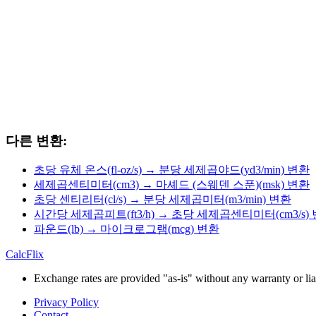
다른 변환:
초당 유체 온스(fl-oz/s) → 분당 세제곱야드(yd3/min) 변환
세제곱센티미터(cm3) → 마셰드 (스웨덴 스푼)(msk) 변환
초당 센티리터(cl/s) → 분당 세제곱미터(m3/min) 변환
시간당 세제곱피트(ft3/h) → 초당 세제곱센티미터(cm3/s)
파운드(lb) → 마이크로그램(mcg) 변환
CalcFlix
Exchange rates are provided "as-is" without any warranty or liab
Privacy Policy
Contact