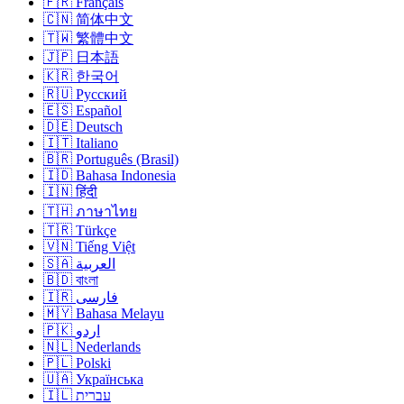
🇫🇷 Français
🇨🇳 简体中文
🇹🇼 繁體中文
🇯🇵 日本語
🇰🇷 한국어
🇷🇺 Русский
🇪🇸 Español
🇩🇪 Deutsch
🇮🇹 Italiano
🇧🇷 Português (Brasil)
🇮🇩 Bahasa Indonesia
🇮🇳 हिंदी
🇹🇭 ภาษาไทย
🇹🇷 Türkçe
🇻🇳 Tiếng Việt
🇸🇦 العربية
🇧🇩 বাংলা
🇮🇷 فارسی
🇲🇾 Bahasa Melayu
🇵🇰 اردو
🇳🇱 Nederlands
🇵🇱 Polski
🇺🇦 Українська
🇮🇱 עברית