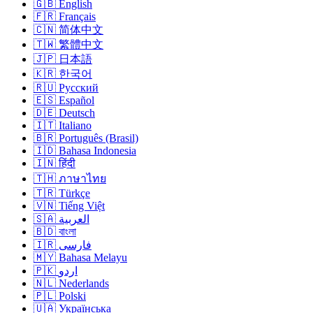
🇬🇧 English
🇫🇷 Français
🇨🇳 简体中文
🇹🇼 繁體中文
🇯🇵 日本語
🇰🇷 한국어
🇷🇺 Русский
🇪🇸 Español
🇩🇪 Deutsch
🇮🇹 Italiano
🇧🇷 Português (Brasil)
🇮🇩 Bahasa Indonesia
🇮🇳 हिंदी
🇹🇭 ภาษาไทย
🇹🇷 Türkçe
🇻🇳 Tiếng Việt
🇸🇦 العربية
🇧🇩 বাংলা
🇮🇷 فارسی
🇲🇾 Bahasa Melayu
🇵🇰 اردو
🇳🇱 Nederlands
🇵🇱 Polski
🇺🇦 Українська