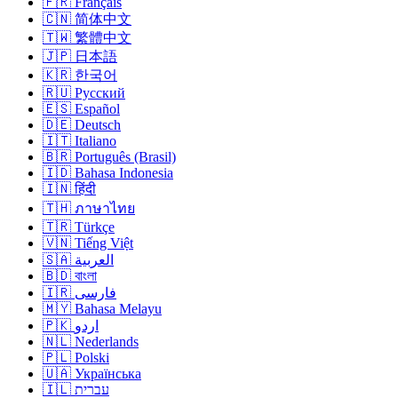
🇫🇷 Français
🇨🇳 简体中文
🇹🇼 繁體中文
🇯🇵 日本語
🇰🇷 한국어
🇷🇺 Русский
🇪🇸 Español
🇩🇪 Deutsch
🇮🇹 Italiano
🇧🇷 Português (Brasil)
🇮🇩 Bahasa Indonesia
🇮🇳 हिंदी
🇹🇭 ภาษาไทย
🇹🇷 Türkçe
🇻🇳 Tiếng Việt
🇸🇦 العربية
🇧🇩 বাংলা
🇮🇷 فارسی
🇲🇾 Bahasa Melayu
🇵🇰 اردو
🇳🇱 Nederlands
🇵🇱 Polski
🇺🇦 Українська
🇮🇱 עברית