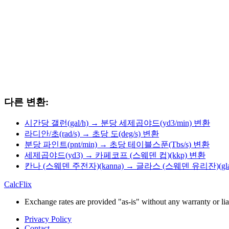
다른 변환:
시간당 갤런(gal/h) → 분당 세제곱야드(yd3/min) 변환
라디안/초(rad/s) → 초당 도(deg/s) 변환
분당 파인트(pnt/min) → 초당 테이블스푼(Tbs/s) 변환
세제곱야드(yd3) → 카페코프 (스웨덴 컵)(kkp) 변환
칸나 (스웨덴 주전자)(kanna) → 글라스 (스웨덴 유리잔)(gla
CalcFlix
Exchange rates are provided "as-is" without any warranty or liab
Privacy Policy
Contact