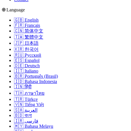
🌐 Language
🇬🇧 English
🇫🇷 Français
🇨🇳 简体中文
🇹🇼 繁體中文
🇯🇵 日本語
🇰🇷 한국어
🇷🇺 Русский
🇪🇸 Español
🇩🇪 Deutsch
🇮🇹 Italiano
🇧🇷 Português (Brasil)
🇮🇩 Bahasa Indonesia
🇮🇳 हिंदी
🇹🇭 ภาษาไทย
🇹🇷 Türkçe
🇻🇳 Tiếng Việt
🇸🇦 العربية
🇧🇩 বাংলা
🇮🇷 فارسی
🇲🇾 Bahasa Melayu