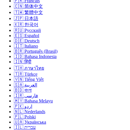
🇫🇷 Français
🇨🇳 简体中文
🇹🇼 繁體中文
🇯🇵 日本語
🇰🇷 한국어
🇷🇺 Русский
🇪🇸 Español
🇩🇪 Deutsch
🇮🇹 Italiano
🇧🇷 Português (Brasil)
🇮🇩 Bahasa Indonesia
🇮🇳 हिंदी
🇹🇭 ภาษาไทย
🇹🇷 Türkçe
🇻🇳 Tiếng Việt
🇸🇦 العربية
🇧🇩 বাংলা
🇮🇷 فارسی
🇲🇾 Bahasa Melayu
🇵🇰 اردو
🇳🇱 Nederlands
🇵🇱 Polski
🇺🇦 Українська
🇮🇱 עברית