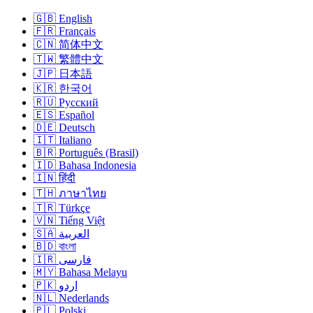
🇬🇧 English
🇫🇷 Français
🇨🇳 简体中文
🇹🇼 繁體中文
🇯🇵 日本語
🇰🇷 한국어
🇷🇺 Русский
🇪🇸 Español
🇩🇪 Deutsch
🇮🇹 Italiano
🇧🇷 Português (Brasil)
🇮🇩 Bahasa Indonesia
🇮🇳 हिंदी
🇹🇭 ภาษาไทย
🇹🇷 Türkçe
🇻🇳 Tiếng Việt
🇸🇦 العربية
🇧🇩 বাংলা
🇮🇷 فارسی
🇲🇾 Bahasa Melayu
🇵🇰 اردو
🇳🇱 Nederlands
🇵🇱 Polski