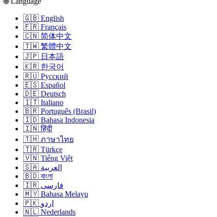
🌐 Language
🇬🇧 English
🇫🇷 Français
🇨🇳 简体中文
🇹🇼 繁體中文
🇯🇵 日本語
🇰🇷 한국어
🇷🇺 Русский
🇪🇸 Español
🇩🇪 Deutsch
🇮🇹 Italiano
🇧🇷 Português (Brasil)
🇮🇩 Bahasa Indonesia
🇮🇳 हिंदी
🇹🇭 ภาษาไทย
🇹🇷 Türkçe
🇻🇳 Tiếng Việt
🇸🇦 العربية
🇧🇩 বাংলা
🇮🇷 فارسی
🇲🇾 Bahasa Melayu
🇵🇰 اردو
🇳🇱 Nederlands