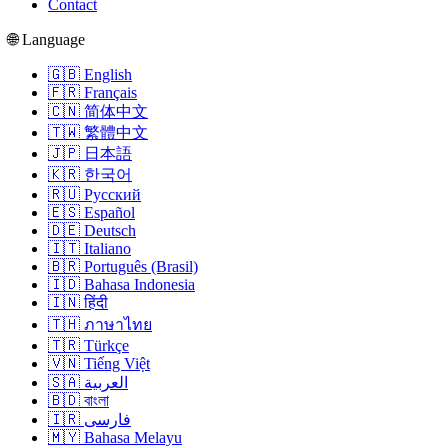
Contact
🌐 Language
🇬🇧 English
🇫🇷 Français
🇨🇳 简体中文
🇹🇼 繁體中文
🇯🇵 日本語
🇰🇷 한국어
🇷🇺 Русский
🇪🇸 Español
🇩🇪 Deutsch
🇮🇹 Italiano
🇧🇷 Português (Brasil)
🇮🇩 Bahasa Indonesia
🇮🇳 हिंदी
🇹🇭 ภาษาไทย
🇹🇷 Türkçe
🇻🇳 Tiếng Việt
🇸🇦 العربية
🇧🇩 বাংলা
🇮🇷 فارسی
🇲🇾 Bahasa Melayu