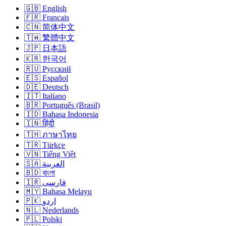
🇬🇧 English
🇫🇷 Français
🇨🇳 简体中文
🇹🇼 繁體中文
🇯🇵 日本語
🇰🇷 한국어
🇷🇺 Русский
🇪🇸 Español
🇩🇪 Deutsch
🇮🇹 Italiano
🇧🇷 Português (Brasil)
🇮🇩 Bahasa Indonesia
🇮🇳 हिंदी
🇹🇭 ภาษาไทย
🇹🇷 Türkçe
🇻🇳 Tiếng Việt
🇸🇦 العربية
🇧🇩 বাংলা
🇮🇷 فارسی
🇲🇾 Bahasa Melayu
🇵🇰 اردو
🇳🇱 Nederlands
🇵🇱 Polski