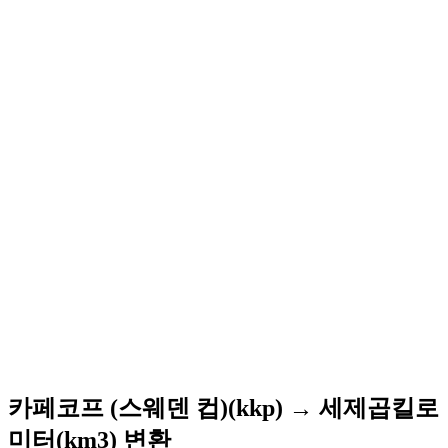
카페코프 (스웨덴 컵)(kkp) → 세제곱킬로
미터(km3) 변환