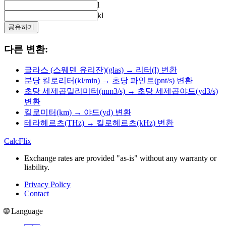
l
kl
공유하기
다른 변환:
글라스 (스웨덴 유리잔)(glas) → 리터(l) 변환
분당 킬로리터(kl/min) → 초당 파인트(pnt/s) 변환
초당 세제곱밀리미터(mm3/s) → 초당 세제곱야드(yd3/s)
변환
킬로미터(km) → 야드(yd) 변환
테라헤르츠(THz) → 킬로헤르츠(kHz) 변환
CalcFlix
Exchange rates are provided "as-is" without any warranty or
liability.
Privacy Policy
Contact
🌐 Language