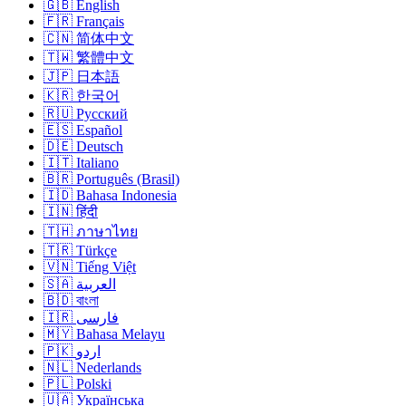
🇬🇧 English
🇫🇷 Français
🇨🇳 简体中文
🇹🇼 繁體中文
🇯🇵 日本語
🇰🇷 한국어
🇷🇺 Русский
🇪🇸 Español
🇩🇪 Deutsch
🇮🇹 Italiano
🇧🇷 Português (Brasil)
🇮🇩 Bahasa Indonesia
🇮🇳 हिंदी
🇹🇭 ภาษาไทย
🇹🇷 Türkçe
🇻🇳 Tiếng Việt
🇸🇦 العربية
🇧🇩 বাংলা
🇮🇷 فارسی
🇲🇾 Bahasa Melayu
🇵🇰 اردو
🇳🇱 Nederlands
🇵🇱 Polski
🇺🇦 Українська