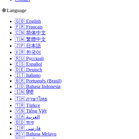
🌐 Language
🇬🇧 English
🇫🇷 Français
🇨🇳 简体中文
🇹🇼 繁體中文
🇯🇵 日本語
🇰🇷 한국어
🇷🇺 Русский
🇪🇸 Español
🇩🇪 Deutsch
🇮🇹 Italiano
🇧🇷 Português (Brasil)
🇮🇩 Bahasa Indonesia
🇮🇳 हिंदी
🇹🇭 ภาษาไทย
🇹🇷 Türkçe
🇻🇳 Tiếng Việt
🇸🇦 العربية
🇧🇩 বাংলা
🇮🇷 فارسی
🇲🇾 Bahasa Melayu