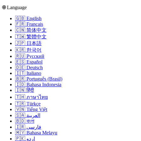
🌐 Language
🇬🇧 English
🇫🇷 Français
🇨🇳 简体中文
🇹🇼 繁體中文
🇯🇵 日本語
🇰🇷 한국어
🇷🇺 Русский
🇪🇸 Español
🇩🇪 Deutsch
🇮🇹 Italiano
🇧🇷 Português (Brasil)
🇮🇩 Bahasa Indonesia
🇮🇳 हिंदी
🇹🇭 ภาษาไทย
🇹🇷 Türkçe
🇻🇳 Tiếng Việt
🇸🇦 العربية
🇧🇩 বাংলা
🇮🇷 فارسی
🇲🇾 Bahasa Melayu
🇵🇰 اردو