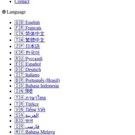
Contact
🌐 Language
🇬🇧 English
🇫🇷 Français
🇨🇳 简体中文
🇹🇼 繁體中文
🇯🇵 日本語
🇰🇷 한국어
🇷🇺 Русский
🇪🇸 Español
🇩🇪 Deutsch
🇮🇹 Italiano
🇧🇷 Português (Brasil)
🇮🇩 Bahasa Indonesia
🇮🇳 हिंदी
🇹🇭 ภาษาไทย
🇹🇷 Türkçe
🇻🇳 Tiếng Việt
🇸🇦 العربية
🇧🇩 বাংলা
🇮🇷 فارسی
🇲🇾 Bahasa Melayu