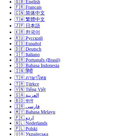
🇬🇧 English
🇫🇷 Français
🇨🇳 简体中文
🇹🇼 繁體中文
🇯🇵 日本語
🇰🇷 한국어
🇷🇺 Русский
🇪🇸 Español
🇩🇪 Deutsch
🇮🇹 Italiano
🇧🇷 Português (Brasil)
🇮🇩 Bahasa Indonesia
🇮🇳 हिंदी
🇹🇭 ภาษาไทย
🇹🇷 Türkçe
🇻🇳 Tiếng Việt
🇸🇦 العربية
🇧🇩 বাংলা
🇮🇷 فارسی
🇲🇾 Bahasa Melayu
🇵🇰 اردو
🇳🇱 Nederlands
🇵🇱 Polski
🇺🇦 Українська