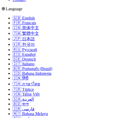
🌐 Language
🇬🇧 English
🇫🇷 Français
🇨🇳 简体中文
🇹🇼 繁體中文
🇯🇵 日本語
🇰🇷 한국어
🇷🇺 Русский
🇪🇸 Español
🇩🇪 Deutsch
🇮🇹 Italiano
🇧🇷 Português (Brasil)
🇮🇩 Bahasa Indonesia
🇮🇳 हिंदी
🇹🇭 ภาษาไทย
🇹🇷 Türkçe
🇻🇳 Tiếng Việt
🇸🇦 العربية
🇧🇩 বাংলা
🇮🇷 فارسی
🇲🇾 Bahasa Melayu