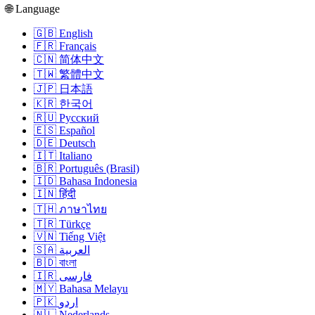
🌐 Language
🇬🇧 English
🇫🇷 Français
🇨🇳 简体中文
🇹🇼 繁體中文
🇯🇵 日本語
🇰🇷 한국어
🇷🇺 Русский
🇪🇸 Español
🇩🇪 Deutsch
🇮🇹 Italiano
🇧🇷 Português (Brasil)
🇮🇩 Bahasa Indonesia
🇮🇳 हिंदी
🇹🇭 ภาษาไทย
🇹🇷 Türkçe
🇻🇳 Tiếng Việt
🇸🇦 العربية
🇧🇩 বাংলা
🇮🇷 فارسی
🇲🇾 Bahasa Melayu
🇵🇰 اردو
🇳🇱 Nederlands