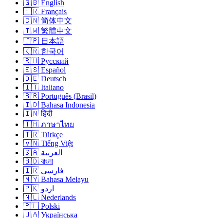
🇬🇧 English
🇫🇷 Français
🇨🇳 简体中文
🇹🇼 繁體中文
🇯🇵 日本語
🇰🇷 한국어
🇷🇺 Русский
🇪🇸 Español
🇩🇪 Deutsch
🇮🇹 Italiano
🇧🇷 Português (Brasil)
🇮🇩 Bahasa Indonesia
🇮🇳 हिंदी
🇹🇭 ภาษาไทย
🇹🇷 Türkçe
🇻🇳 Tiếng Việt
🇸🇦 العربية
🇧🇩 বাংলা
🇮🇷 فارسی
🇲🇾 Bahasa Melayu
🇵🇰 اردو
🇳🇱 Nederlands
🇵🇱 Polski
🇺🇦 Українська