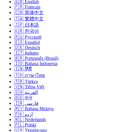
🇬🇧 English
🇫🇷 Français
🇨🇳 简体中文
🇹🇼 繁體中文
🇯🇵 日本語
🇰🇷 한국어
🇷🇺 Русский
🇪🇸 Español
🇩🇪 Deutsch
🇮🇹 Italiano
🇧🇷 Português (Brasil)
🇮🇩 Bahasa Indonesia
🇮🇳 हिंदी
🇹🇭 ภาษาไทย
🇹🇷 Türkçe
🇻🇳 Tiếng Việt
🇸🇦 العربية
🇧🇩 বাংলা
🇮🇷 فارسی
🇲🇾 Bahasa Melayu
🇵🇰 اردو
🇳🇱 Nederlands
🇵🇱 Polski
🇺🇦 Українська