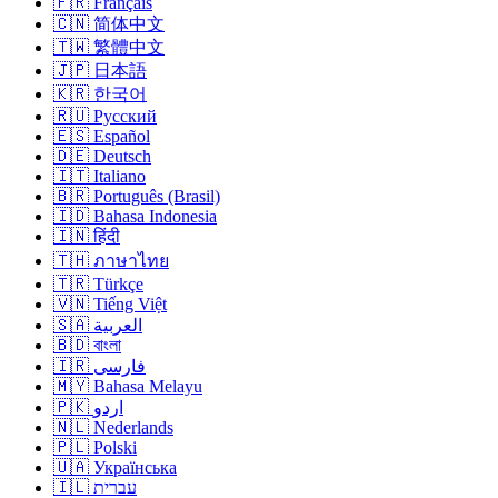
🇫🇷 Français
🇨🇳 简体中文
🇹🇼 繁體中文
🇯🇵 日本語
🇰🇷 한국어
🇷🇺 Русский
🇪🇸 Español
🇩🇪 Deutsch
🇮🇹 Italiano
🇧🇷 Português (Brasil)
🇮🇩 Bahasa Indonesia
🇮🇳 हिंदी
🇹🇭 ภาษาไทย
🇹🇷 Türkçe
🇻🇳 Tiếng Việt
🇸🇦 العربية
🇧🇩 বাংলা
🇮🇷 فارسی
🇲🇾 Bahasa Melayu
🇵🇰 اردو
🇳🇱 Nederlands
🇵🇱 Polski
🇺🇦 Українська
🇮🇱 עברית