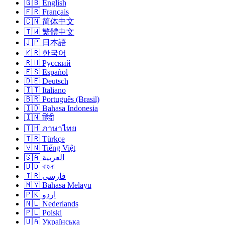
🇬🇧 English
🇫🇷 Français
🇨🇳 简体中文
🇹🇼 繁體中文
🇯🇵 日本語
🇰🇷 한국어
🇷🇺 Русский
🇪🇸 Español
🇩🇪 Deutsch
🇮🇹 Italiano
🇧🇷 Português (Brasil)
🇮🇩 Bahasa Indonesia
🇮🇳 हिंदी
🇹🇭 ภาษาไทย
🇹🇷 Türkçe
🇻🇳 Tiếng Việt
🇸🇦 العربية
🇧🇩 বাংলা
🇮🇷 فارسی
🇲🇾 Bahasa Melayu
🇵🇰 اردو
🇳🇱 Nederlands
🇵🇱 Polski
🇺🇦 Українська