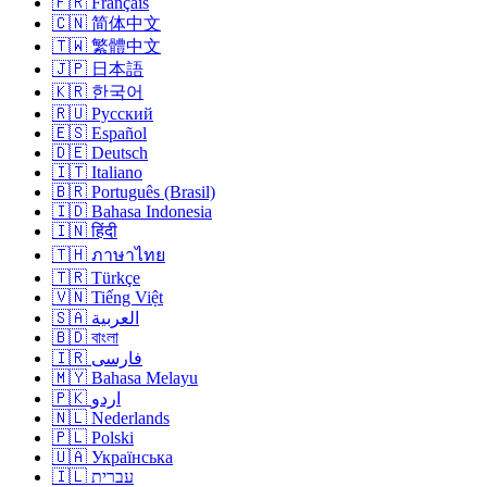
🇫🇷 Français
🇨🇳 简体中文
🇹🇼 繁體中文
🇯🇵 日本語
🇰🇷 한국어
🇷🇺 Русский
🇪🇸 Español
🇩🇪 Deutsch
🇮🇹 Italiano
🇧🇷 Português (Brasil)
🇮🇩 Bahasa Indonesia
🇮🇳 हिंदी
🇹🇭 ภาษาไทย
🇹🇷 Türkçe
🇻🇳 Tiếng Việt
🇸🇦 العربية
🇧🇩 বাংলা
🇮🇷 فارسی
🇲🇾 Bahasa Melayu
🇵🇰 اردو
🇳🇱 Nederlands
🇵🇱 Polski
🇺🇦 Українська
🇮🇱 עברית