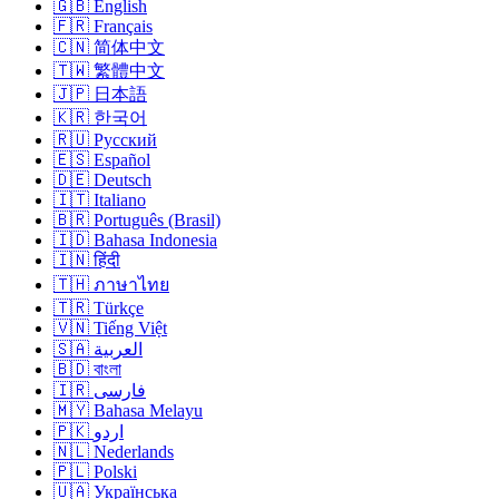
🇬🇧 English
🇫🇷 Français
🇨🇳 简体中文
🇹🇼 繁體中文
🇯🇵 日本語
🇰🇷 한국어
🇷🇺 Русский
🇪🇸 Español
🇩🇪 Deutsch
🇮🇹 Italiano
🇧🇷 Português (Brasil)
🇮🇩 Bahasa Indonesia
🇮🇳 हिंदी
🇹🇭 ภาษาไทย
🇹🇷 Türkçe
🇻🇳 Tiếng Việt
🇸🇦 العربية
🇧🇩 বাংলা
🇮🇷 فارسی
🇲🇾 Bahasa Melayu
🇵🇰 اردو
🇳🇱 Nederlands
🇵🇱 Polski
🇺🇦 Українська