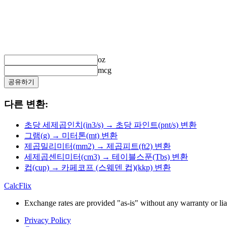
oz
mcg
공유하기
다른 변환:
초당 세제곱인치(in3/s) → 초당 파인트(pnt/s) 변환
그램(g) → 미터톤(mt) 변환
제곱밀리미터(mm2) → 제곱피트(ft2) 변환
세제곱센티미터(cm3) → 테이블스푼(Tbs) 변환
컵(cup) → 카페코프 (스웨덴 컵)(kkp) 변환
CalcFlix
Exchange rates are provided "as-is" without any warranty or liab
Privacy Policy