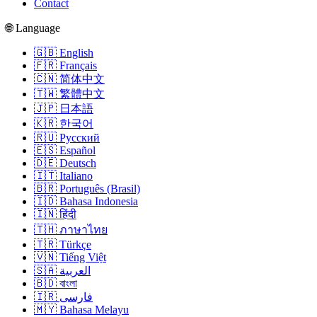
Contact
🌐 Language
🇬🇧 English
🇫🇷 Français
🇨🇳 简体中文
🇹🇼 繁體中文
🇯🇵 日本語
🇰🇷 한국어
🇷🇺 Русский
🇪🇸 Español
🇩🇪 Deutsch
🇮🇹 Italiano
🇧🇷 Português (Brasil)
🇮🇩 Bahasa Indonesia
🇮🇳 हिंदी
🇹🇭 ภาษาไทย
🇹🇷 Türkçe
🇻🇳 Tiếng Việt
🇸🇦 العربية
🇧🇩 বাংলা
🇮🇷 فارسی
🇲🇾 Bahasa Melayu