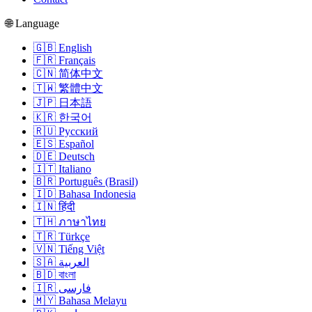
🌐 Language
🇬🇧 English
🇫🇷 Français
🇨🇳 简体中文
🇹🇼 繁體中文
🇯🇵 日本語
🇰🇷 한국어
🇷🇺 Русский
🇪🇸 Español
🇩🇪 Deutsch
🇮🇹 Italiano
🇧🇷 Português (Brasil)
🇮🇩 Bahasa Indonesia
🇮🇳 हिंदी
🇹🇭 ภาษาไทย
🇹🇷 Türkçe
🇻🇳 Tiếng Việt
🇸🇦 العربية
🇧🇩 বাংলা
🇮🇷 فارسی
🇲🇾 Bahasa Melayu