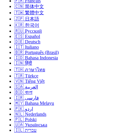
🇫🇷 Français
🇨🇳 简体中文
🇹🇼 繁體中文
🇯🇵 日本語
🇰🇷 한국어
🇷🇺 Русский
🇪🇸 Español
🇩🇪 Deutsch
🇮🇹 Italiano
🇧🇷 Português (Brasil)
🇮🇩 Bahasa Indonesia
🇮🇳 हिंदी
🇹🇭 ภาษาไทย
🇹🇷 Türkçe
🇻🇳 Tiếng Việt
🇸🇦 العربية
🇧🇩 বাংলা
🇮🇷 فارسی
🇲🇾 Bahasa Melayu
🇵🇰 اردو
🇳🇱 Nederlands
🇵🇱 Polski
🇺🇦 Українська
🇮🇱 עברית