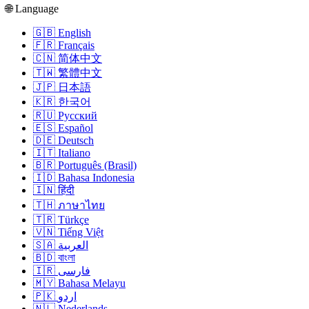
🌐 Language
🇬🇧 English
🇫🇷 Français
🇨🇳 简体中文
🇹🇼 繁體中文
🇯🇵 日本語
🇰🇷 한국어
🇷🇺 Русский
🇪🇸 Español
🇩🇪 Deutsch
🇮🇹 Italiano
🇧🇷 Português (Brasil)
🇮🇩 Bahasa Indonesia
🇮🇳 हिंदी
🇹🇭 ภาษาไทย
🇹🇷 Türkçe
🇻🇳 Tiếng Việt
🇸🇦 العربية
🇧🇩 বাংলা
🇮🇷 فارسی
🇲🇾 Bahasa Melayu
🇵🇰 اردو
🇳🇱 Nederlands