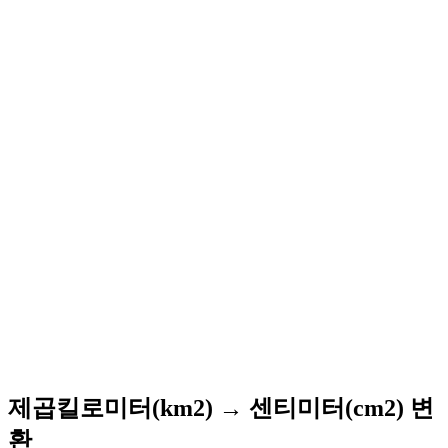
제곱킬로미터(km2) → 센티미터(cm2) 변
환