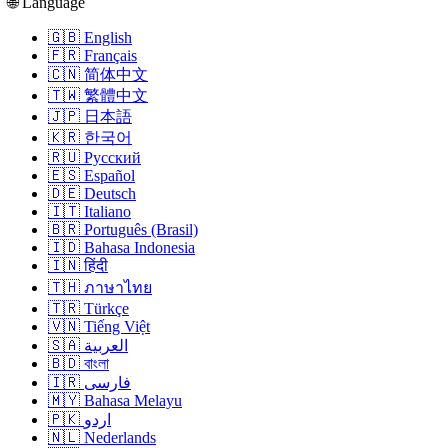
🌐 Language
🇬🇧 English
🇫🇷 Français
🇨🇳 简体中文
🇹🇼 繁體中文
🇯🇵 日本語
🇰🇷 한국어
🇷🇺 Русский
🇪🇸 Español
🇩🇪 Deutsch
🇮🇹 Italiano
🇧🇷 Português (Brasil)
🇮🇩 Bahasa Indonesia
🇮🇳 हिंदी
🇹🇭 ภาษาไทย
🇹🇷 Türkçe
🇻🇳 Tiếng Việt
🇸🇦 العربية
🇧🇩 বাংলা
🇮🇷 فارسی
🇲🇾 Bahasa Melayu
🇵🇰 اردو
🇳🇱 Nederlands