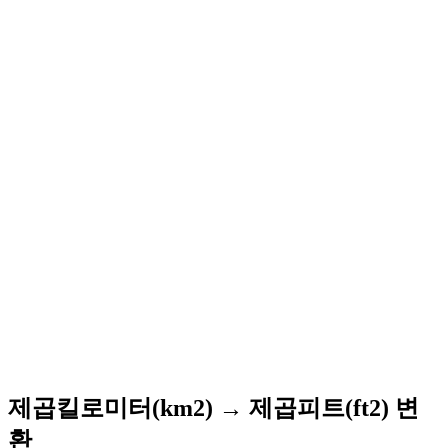
제곱킬로미터(km2) → 제곱피트(ft2) 변
환