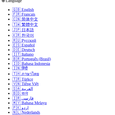
🌐 Language
🇬🇧 English
🇫🇷 Français
🇨🇳 简体中文
🇹🇼 繁體中文
🇯🇵 日本語
🇰🇷 한국어
🇷🇺 Русский
🇪🇸 Español
🇩🇪 Deutsch
🇮🇹 Italiano
🇧🇷 Português (Brasil)
🇮🇩 Bahasa Indonesia
🇮🇳 हिंदी
🇹🇭 ภาษาไทย
🇹🇷 Türkçe
🇻🇳 Tiếng Việt
🇸🇦 العربية
🇧🇩 বাংলা
🇮🇷 فارسی
🇲🇾 Bahasa Melayu
🇵🇰 اردو
🇳🇱 Nederlands