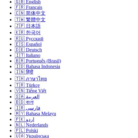
🇬🇧 English
🇫🇷 Français
🇨🇳 简体中文
🇹🇼 繁體中文
🇯🇵 日本語
🇰🇷 한국어
🇷🇺 Русский
🇪🇸 Español
🇩🇪 Deutsch
🇮🇹 Italiano
🇧🇷 Português (Brasil)
🇮🇩 Bahasa Indonesia
🇮🇳 हिंदी
🇹🇭 ภาษาไทย
🇹🇷 Türkçe
🇻🇳 Tiếng Việt
🇸🇦 العربية
🇧🇩 বাংলা
🇮🇷 فارسی
🇲🇾 Bahasa Melayu
🇵🇰 اردو
🇳🇱 Nederlands
🇵🇱 Polski
🇺🇦 Українська