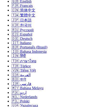
🇬🇧 English
🇫🇷 Français
🇨🇳 简体中文
🇹🇼 繁體中文
🇯🇵 日本語
🇰🇷 한국어
🇷🇺 Русский
🇪🇸 Español
🇩🇪 Deutsch
🇮🇹 Italiano
🇧🇷 Português (Brasil)
🇮🇩 Bahasa Indonesia
🇮🇳 हिंदी
🇹🇭 ภาษาไทย
🇹🇷 Türkçe
🇻🇳 Tiếng Việt
🇸🇦 العربية
🇧🇩 বাংলা
🇮🇷 فارسی
🇲🇾 Bahasa Melayu
🇵🇰 اردو
🇳🇱 Nederlands
🇵🇱 Polski
🇺🇦 Українська