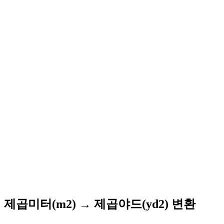
제곱미터(m2) → 제곱야드(yd2) 변환