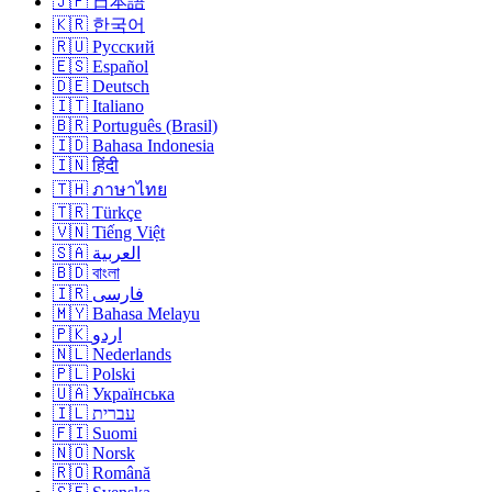
🇯🇵 日本語
🇰🇷 한국어
🇷🇺 Русский
🇪🇸 Español
🇩🇪 Deutsch
🇮🇹 Italiano
🇧🇷 Português (Brasil)
🇮🇩 Bahasa Indonesia
🇮🇳 हिंदी
🇹🇭 ภาษาไทย
🇹🇷 Türkçe
🇻🇳 Tiếng Việt
🇸🇦 العربية
🇧🇩 বাংলা
🇮🇷 فارسی
🇲🇾 Bahasa Melayu
🇵🇰 اردو
🇳🇱 Nederlands
🇵🇱 Polski
🇺🇦 Українська
🇮🇱 עברית
🇫🇮 Suomi
🇳🇴 Norsk
🇷🇴 Română