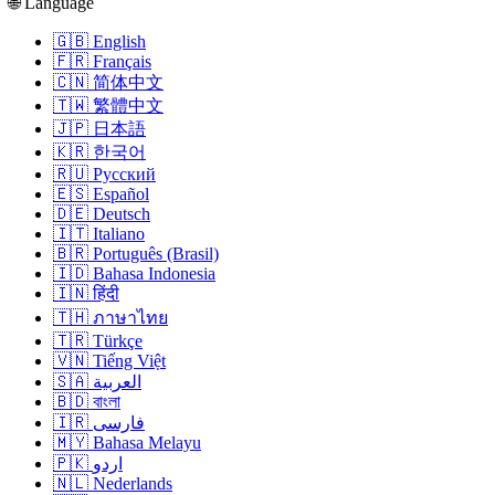
🌐 Language
🇬🇧 English
🇫🇷 Français
🇨🇳 简体中文
🇹🇼 繁體中文
🇯🇵 日本語
🇰🇷 한국어
🇷🇺 Русский
🇪🇸 Español
🇩🇪 Deutsch
🇮🇹 Italiano
🇧🇷 Português (Brasil)
🇮🇩 Bahasa Indonesia
🇮🇳 हिंदी
🇹🇭 ภาษาไทย
🇹🇷 Türkçe
🇻🇳 Tiếng Việt
🇸🇦 العربية
🇧🇩 বাংলা
🇮🇷 فارسی
🇲🇾 Bahasa Melayu
🇵🇰 اردو
🇳🇱 Nederlands