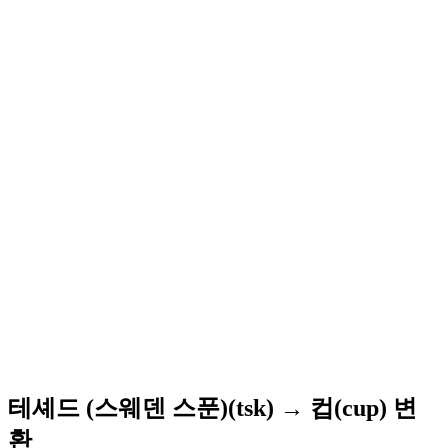
테셰드 (스웨덴 스푼)(tsk) → 컵(cup) 변
환