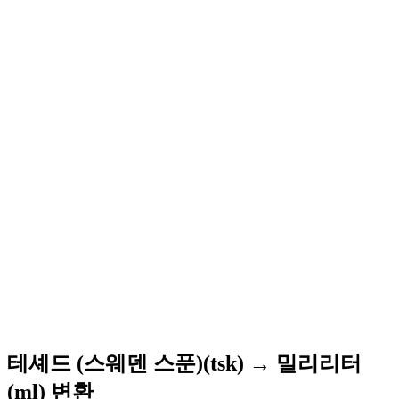
테셰드 (스웨덴 스푼)(tsk) → 밀리리터
(ml) 변환