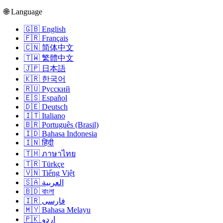
🌐 Language
🇬🇧 English
🇫🇷 Français
🇨🇳 简体中文
🇹🇼 繁體中文
🇯🇵 日本語
🇰🇷 한국어
🇷🇺 Русский
🇪🇸 Español
🇩🇪 Deutsch
🇮🇹 Italiano
🇧🇷 Português (Brasil)
🇮🇩 Bahasa Indonesia
🇮🇳 हिंदी
🇹🇭 ภาษาไทย
🇹🇷 Türkçe
🇻🇳 Tiếng Việt
🇸🇦 العربية
🇧🇩 বাংলা
🇮🇷 فارسی
🇲🇾 Bahasa Melayu
🇵🇰 اردو