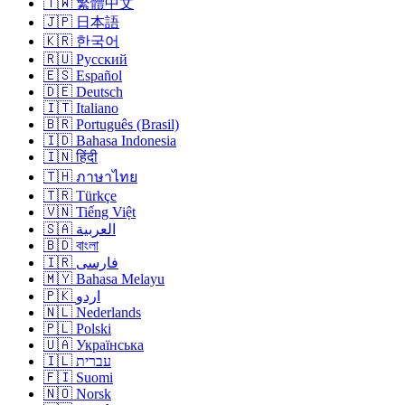
🇹🇼 繁體中文
🇯🇵 日本語
🇰🇷 한국어
🇷🇺 Русский
🇪🇸 Español
🇩🇪 Deutsch
🇮🇹 Italiano
🇧🇷 Português (Brasil)
🇮🇩 Bahasa Indonesia
🇮🇳 हिंदी
🇹🇭 ภาษาไทย
🇹🇷 Türkçe
🇻🇳 Tiếng Việt
🇸🇦 العربية
🇧🇩 বাংলা
🇮🇷 فارسی
🇲🇾 Bahasa Melayu
🇵🇰 اردو
🇳🇱 Nederlands
🇵🇱 Polski
🇺🇦 Українська
🇮🇱 עברית
🇫🇮 Suomi
🇳🇴 Norsk