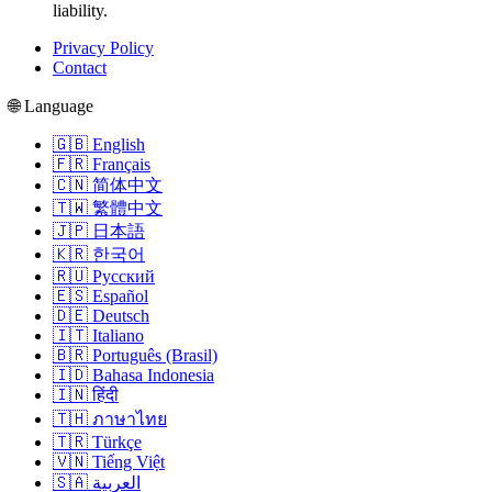
liability.
Privacy Policy
Contact
🌐 Language
🇬🇧 English
🇫🇷 Français
🇨🇳 简体中文
🇹🇼 繁體中文
🇯🇵 日本語
🇰🇷 한국어
🇷🇺 Русский
🇪🇸 Español
🇩🇪 Deutsch
🇮🇹 Italiano
🇧🇷 Português (Brasil)
🇮🇩 Bahasa Indonesia
🇮🇳 हिंदी
🇹🇭 ภาษาไทย
🇹🇷 Türkçe
🇻🇳 Tiếng Việt
🇸🇦 العربية