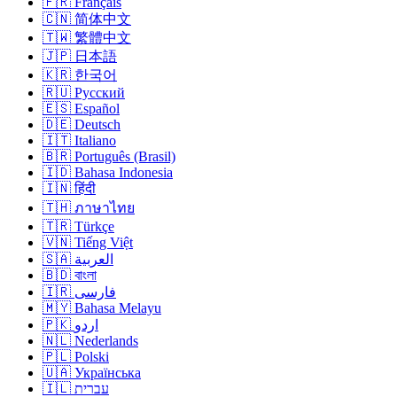
🇫🇷 Français
🇨🇳 简体中文
🇹🇼 繁體中文
🇯🇵 日本語
🇰🇷 한국어
🇷🇺 Русский
🇪🇸 Español
🇩🇪 Deutsch
🇮🇹 Italiano
🇧🇷 Português (Brasil)
🇮🇩 Bahasa Indonesia
🇮🇳 हिंदी
🇹🇭 ภาษาไทย
🇹🇷 Türkçe
🇻🇳 Tiếng Việt
🇸🇦 العربية
🇧🇩 বাংলা
🇮🇷 فارسی
🇲🇾 Bahasa Melayu
🇵🇰 اردو
🇳🇱 Nederlands
🇵🇱 Polski
🇺🇦 Українська
🇮🇱 עברית