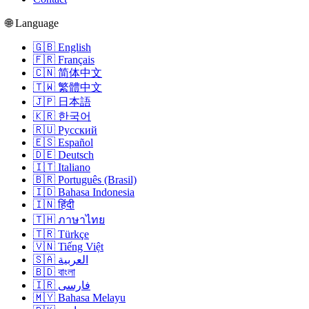
🌐 Language
🇬🇧 English
🇫🇷 Français
🇨🇳 简体中文
🇹🇼 繁體中文
🇯🇵 日本語
🇰🇷 한국어
🇷🇺 Русский
🇪🇸 Español
🇩🇪 Deutsch
🇮🇹 Italiano
🇧🇷 Português (Brasil)
🇮🇩 Bahasa Indonesia
🇮🇳 हिंदी
🇹🇭 ภาษาไทย
🇹🇷 Türkçe
🇻🇳 Tiếng Việt
🇸🇦 العربية
🇧🇩 বাংলা
🇮🇷 فارسی
🇲🇾 Bahasa Melayu