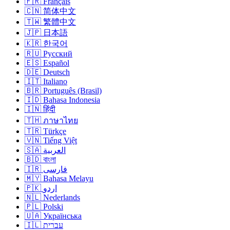
🇫🇷 Français
🇨🇳 简体中文
🇹🇼 繁體中文
🇯🇵 日本語
🇰🇷 한국어
🇷🇺 Русский
🇪🇸 Español
🇩🇪 Deutsch
🇮🇹 Italiano
🇧🇷 Português (Brasil)
🇮🇩 Bahasa Indonesia
🇮🇳 हिंदी
🇹🇭 ภาษาไทย
🇹🇷 Türkçe
🇻🇳 Tiếng Việt
🇸🇦 العربية
🇧🇩 বাংলা
🇮🇷 فارسی
🇲🇾 Bahasa Melayu
🇵🇰 اردو
🇳🇱 Nederlands
🇵🇱 Polski
🇺🇦 Українська
🇮🇱 עברית