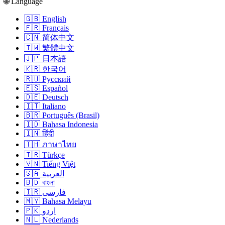
🌐 Language
🇬🇧 English
🇫🇷 Français
🇨🇳 简体中文
🇹🇼 繁體中文
🇯🇵 日本語
🇰🇷 한국어
🇷🇺 Русский
🇪🇸 Español
🇩🇪 Deutsch
🇮🇹 Italiano
🇧🇷 Português (Brasil)
🇮🇩 Bahasa Indonesia
🇮🇳 हिंदी
🇹🇭 ภาษาไทย
🇹🇷 Türkçe
🇻🇳 Tiếng Việt
🇸🇦 العربية
🇧🇩 বাংলা
🇮🇷 فارسی
🇲🇾 Bahasa Melayu
🇵🇰 اردو
🇳🇱 Nederlands