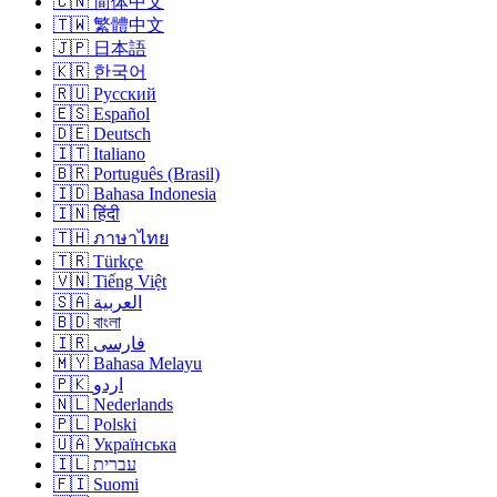
🇨🇳 简体中文
🇹🇼 繁體中文
🇯🇵 日本語
🇰🇷 한국어
🇷🇺 Русский
🇪🇸 Español
🇩🇪 Deutsch
🇮🇹 Italiano
🇧🇷 Português (Brasil)
🇮🇩 Bahasa Indonesia
🇮🇳 हिंदी
🇹🇭 ภาษาไทย
🇹🇷 Türkçe
🇻🇳 Tiếng Việt
🇸🇦 العربية
🇧🇩 বাংলা
🇮🇷 فارسی
🇲🇾 Bahasa Melayu
🇵🇰 اردو
🇳🇱 Nederlands
🇵🇱 Polski
🇺🇦 Українська
🇮🇱 עברית
🇫🇮 Suomi