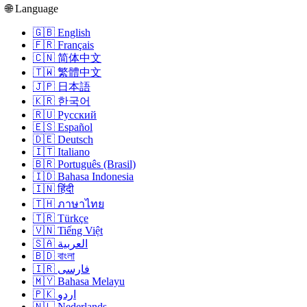
🌐 Language
🇬🇧 English
🇫🇷 Français
🇨🇳 简体中文
🇹🇼 繁體中文
🇯🇵 日本語
🇰🇷 한국어
🇷🇺 Русский
🇪🇸 Español
🇩🇪 Deutsch
🇮🇹 Italiano
🇧🇷 Português (Brasil)
🇮🇩 Bahasa Indonesia
🇮🇳 हिंदी
🇹🇭 ภาษาไทย
🇹🇷 Türkçe
🇻🇳 Tiếng Việt
🇸🇦 العربية
🇧🇩 বাংলা
🇮🇷 فارسی
🇲🇾 Bahasa Melayu
🇵🇰 اردو
🇳🇱 Nederlands